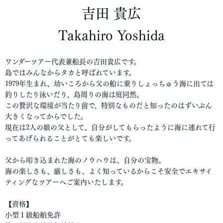
吉田 貴広
Takahiro Yoshida
ワンダーツアー代表兼船長の吉田貴広です。
島ではみんなからタカと呼ばれています。
1979年生まれ、幼いころから父の船に乗りしょっちゅう海に出ては
釣りしたり泳いだり、島周りの海は庭同然。
この贅沢な環境が当たり前で、特別なものだと知ったのはずいぶん
大きくなってからでした。
現在は2人の娘の父として、自分がしてもらったように海に連れて行
ってあげられることがとても楽しいです。
父から叩き込まれた海のノウハウは、自分の宝物。
海の楽しさも、厳しさも、よく知っているからこそ安全でエキサイ
ティングなツアーへご案内いたします。
【資格】
小型１級船舶免許